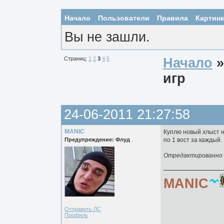
Начало
Пользователи
Правила
Картин
Вы не зашли.
Страниц:
1
2
3
4
5
Начало
игр
24-06-2011 21:27:58
MANIC
Куплю новый хлыст н
Предупреждение: Флуд
.
по 1 вост за каждый.
Отредактированно M
MANIC
Отправить ЛС
Профиль