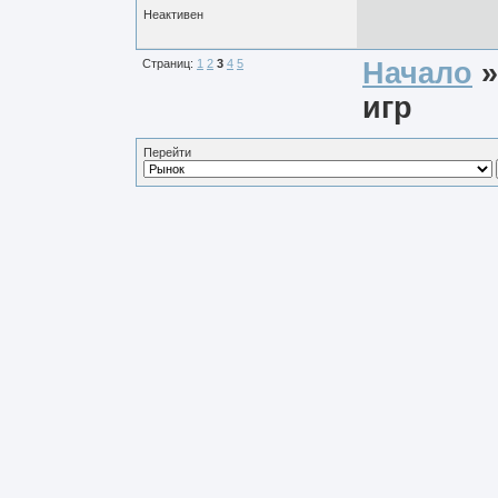
Неактивен
Страниц:
1
2
3
4
5
Начало
игр
Перейти