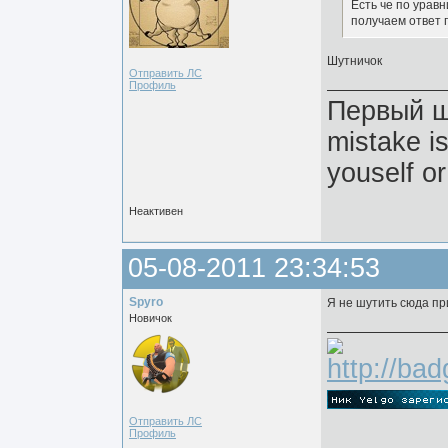
Есть че по урав
получаем ответ г
Шутничок
Отправить ЛС
Профиль
Первый ша
mistake i
youself or
Неактивен
05-08-2011 23:34:53
Spyro
Я не шутить сюда пр
Новичок
Отправить ЛС
Профиль