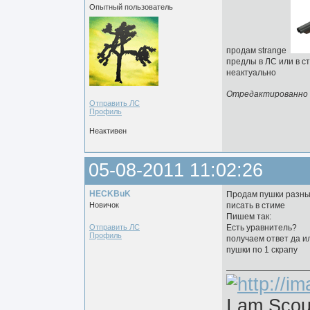
Опытный пользователь
продам strange
предлы в ЛС или в с
неактуально
Отредактированно Jo
Отправить ЛС
Профиль
Неактивен
05-08-2011 11:02:26
HECKBuK
Продам пушки разн
Новичок
писать в стиме
Пишем так:
Отправить ЛС
Есть уравнитель?
Профиль
получаем ответ да и
пушки по 1 скрапу
I am Scou