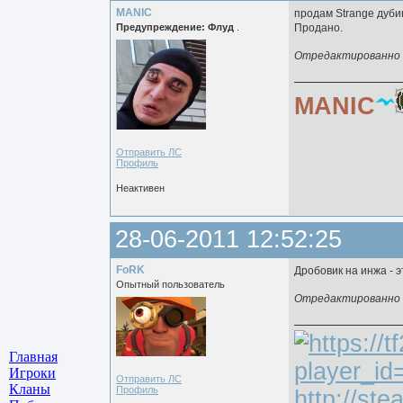
MANIC
продам Strange дубин
Предупреждение: Флуд
.
Продано.
Отредактированно M
MANIC
Отправить ЛС
Профиль
Неактивен
28-06-2011 12:52:25
FoRK
Дробовик на инжа - э
Опытный пользователь
Отредактированно F
Главная
Игроки
Отправить ЛС
Кланы
Профиль
http://st