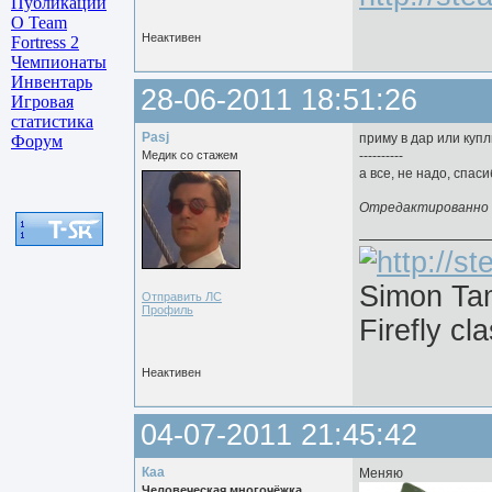
Публикации
О Team
Неактивен
Fortress 2
Чемпионаты
Инвентарь
28-06-2011 18:51:26
Игровая
статистика
Pasj
приму в дар или куп
Форум
Медик со стажем
----------
а все, не надо, спаси
Отредактированно Pa
Simon Ta
Отправить ЛС
Профиль
Firefly сl
Неактивен
04-07-2011 21:45:42
Каа
Меняю
Человеческая многочёжка