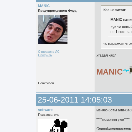
MANIC
Каа написал:
Предупреждение: Флуд
.
MANIC напи
Куплю новый
по 1 вост за
чо наркоман что
Отправить ЛС
Профиль
Угадал как?
MANIC
Неактивен
25-06-2011 14:05:03
software
меняю боты али-бабы
Пользователь
"""""поменял уже"""""
Отредактированно so