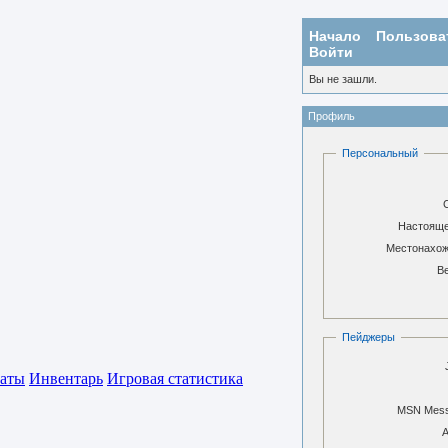
Начало
Пользова
Войти
Вы не зашли.
Профиль
Персональный
Настояще
Местонахож
В
Пейджеры
аты
Инвентарь
Игровая статистика
MSN Mess
A