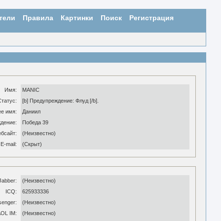
тели
Правила
Картинки
Поиск
Регистрация
Имя:
MANIC
Статус:
[b] Предупреждение: Флуд [/b].
е имя:
Даниил
дение:
Победа 39
ебсайт:
(Неизвестно)
E-mail:
(Скрыт)
Jabber:
(Неизвестно)
ICQ:
625933336
enger:
(Неизвестно)
OL IM:
(Неизвестно)