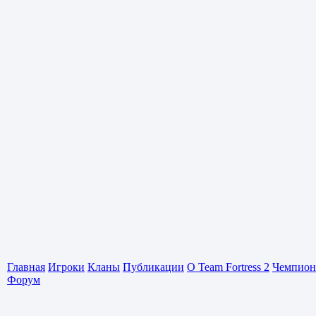
Главная
Игроки
Кланы
Публикации
О Team Fortress 2
Чемпион
Форум