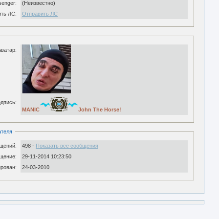
senger:
(Неизвестно)
ть ЛС:
Отправить ЛС
Аватар:
дпись:
MANIC
John The Horse!
ателя
щений:
498 -
Показать все сообщения
щение:
29-11-2014 10:23:50
рован:
24-03-2010