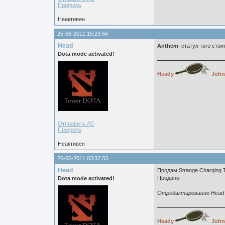
Профиль
Неактивен
25-06-2011 15:23:56
Head
Anthem
, статуя того стои
Dota mode activated!
Heady
John
Отправить ЛС
Профиль
Неактивен
26-06-2011 03:32:33
Head
Продам Strange Charging 
Продано.
Dota mode activated!
Отредактированно Head (
Heady
John