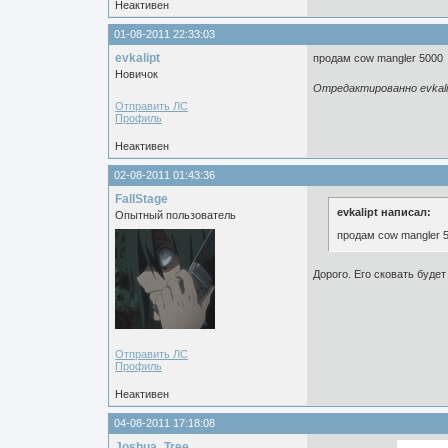
Неактивен
01-08-2011 22:33:03
evkalipt
продам cow mangler 5000
Новичок
Отредактированно evkalip
Отправить ЛС
Профиль
Неактивен
02-08-2011 01:43:36
FallStage
evkalipt написал:
Опытный пользователь
продам cow mangler 
Дорого. Его сковать будет
Отправить ЛС
Профиль
Неактивен
04-08-2011 17:18:08
Joshua_Tree