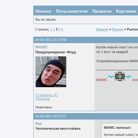
Начало
Пользователи
Правила
Картинки
Вы не зашли.
Страниц:
1
2
3
4
5
Начало
»
Рынок
» Рынок
24-06-2011 21:27:58
MANIC
Куплю новый хлыст на сол
по 1 вост за каждый.
Предупреждение: Флуд
.
Отредактированно MANIC 
MANIC
Joh
Отправить ЛС
Профиль
Неактивен
25-06-2011 00:27:07
Каа
MANIC написал:
Человеческая многочёжка
Куплю новый хлыст на