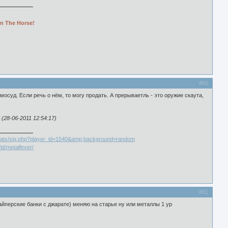
n The Horse!
#50
мосуд. Если речь о нём, то могу продать. А прерываетль - это оружие скаута,
28-06-2011 12:54:17)
id/metalfever/
#51
айперские банки с джарате) меняю на старье ну или металлы 1 ур