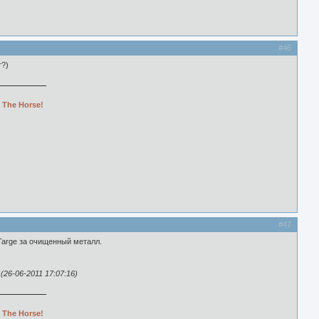
#46
т?)
 The Horse!
#47
Targe за очищенный металл.
26-06-2011 17:07:16)
 The Horse!