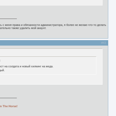
ь с меня права и обязанности администратора, я более не желаю что-то делать
ательно также удалить мой акаунт.
#43
:
ст на солдата и новый хилкинг на меда.
дый.
n The Horse!