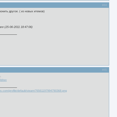
#44
онить другое. ( из новых итемов)
e (25-06-2011 18:47:06)
#45
.
/id/wv