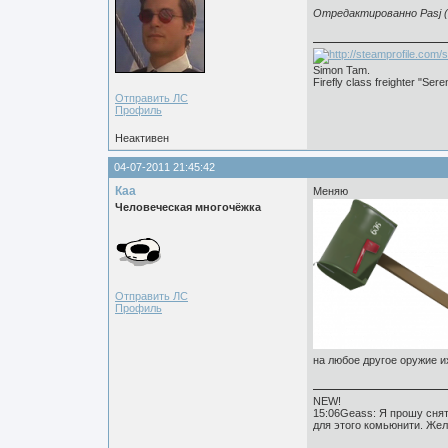
Отредактированно Pasj (2
Simon Tam.
Firefly сlass freighter "Seren
Отправить ЛС
Профиль
Неактивен
04-07-2011 21:45:42
Каа
Меняю
Человеческая многочёжка
Отправить ЛС
Профиль
на любое другое оружие и
NEW!
15:06Geass: Я прошу снят
для этого комьюнити. Жел