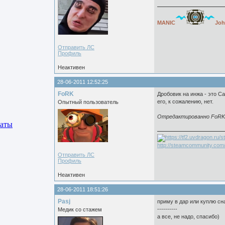
MANIC
Joh
Отправить ЛС
Профиль
Неактивен
28-06-2011 12:52:25
FoRK
Дробовик на инжа - это Са
его, к сожалению, нет.
Опытный пользователь
Отредактированно FoRK (
аты
http://steamcommunity.com/
Отправить ЛС
Профиль
Неактивен
28-06-2011 18:51:26
Pasj
приму в дар или куплю сн
----------
Медик со стажем
а все, не надо, спасибо)