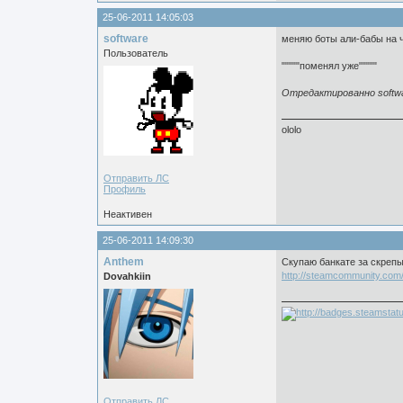
25-06-2011 14:05:03
software
меняю боты али-бабы на ч
Пользователь
"""""поменял уже"""""
Отредактированно softwar
ololo
Отправить ЛС
Профиль
Неактивен
25-06-2011 14:09:30
Anthem
Скупаю банкате за скрепы
http://steamcommunity.com
Dovahkiin
Отправить ЛС