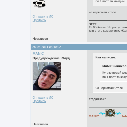
по 1 вост за каждый.
чо наркоман чтоле
Отправить ЛС
Профиль
NEW!
15:06Geass: Я прошу снят
для этого комьюнити. Жел
Неактивен
25-06-2011 03:40:02
MANIC
Каа написал:
Предупреждение: Флуд
.
MANIC написал
Куплю новый хлы
по 1 вост за каж
чо наркоман чтоле
Отправить ЛС
Угадал как?
Профиль
MANIC
Joh
Неактивен