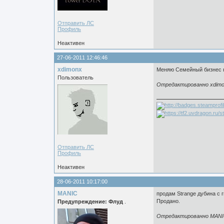
Отправить ЛС
Профиль
Неактивен
27-06-2011 12:46:46
xdimonx
Меняю Семейный бизнес н
Пользователь
Отредактированно xdimon
Отправить ЛС
Профиль
Неактивен
28-06-2011 10:17:00
MANIC
продам Strange дубина с г
Продано.
Предупреждение: Флуд
.
Отредактированно MANIC 