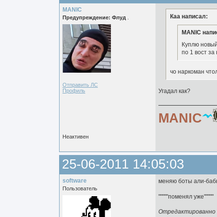
MANIC
Каа написал:
Предупреждение: Флуд
.
MANIC напи
Куплю новый
по 1 вост за
чо наркоман что
Отправить ЛС
Профиль
Угадал как?
MANIC
Неактивен
25-06-2011 14:05:03
software
меняю боты али-бабы
Пользователь
"""""поменял уже"""""
Отредактированно so