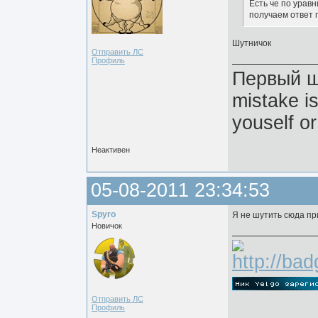
Есть че по урав
получаем ответ г
Шутничок
Отправить ЛС
Профиль
Первый ша
mistake i
youself or
Неактивен
05-08-2011 23:34:53
Spyro
Я не шутить сюда пр
Новичок
Отправить ЛС
Профиль