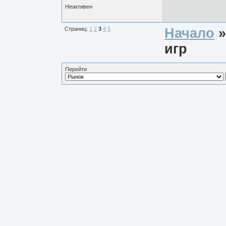
Неактивен
Страниц:
1
2
3
4
5
Начало
игр
Перейти