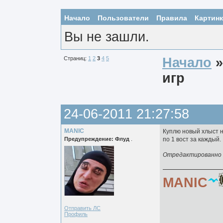
Начало
Пользователи
Правила
Картин
Вы не зашли.
Страниц:
1
2
3
4
5
Начало
игр
24-06-2011 21:27:58
MANIC
Куплю новый хлыст н
Предупреждение: Флуд
.
по 1 вост за каждый.
Отредактированно M
MANIC
Отправить ЛС
Профиль