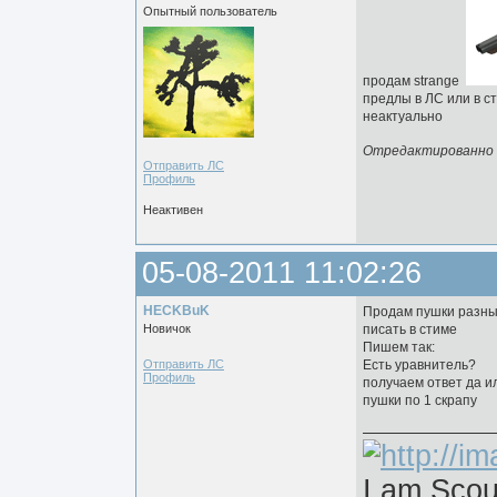
Опытный пользователь
продам strange
предлы в ЛС или в с
неактуально
Отредактированно Jo
Отправить ЛС
Профиль
Неактивен
05-08-2011 11:02:26
HECKBuK
Продам пушки разн
Новичок
писать в стиме
Пишем так:
Отправить ЛС
Есть уравнитель?
Профиль
получаем ответ да и
пушки по 1 скрапу
I am Scou