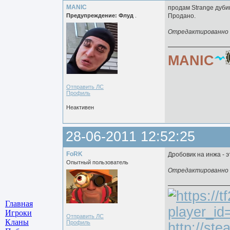
MANIC
продам Strange дубин
Предупреждение: Флуд
.
Продано.
Отредактированно M
MANIC
Отправить ЛС
Профиль
Неактивен
28-06-2011 12:52:25
FoRK
Дробовик на инжа - э
Опытный пользователь
Отредактированно F
Главная
Игроки
Отправить ЛС
Кланы
Профиль
http://st