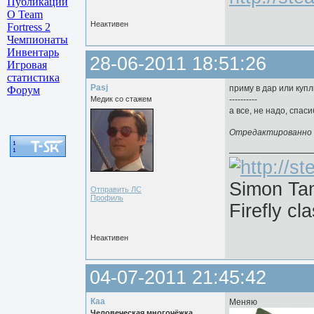
Публикации
О Team
Неактивен
Fortress 2
Чемпионаты
Инвентарь
28-06-2011 18:51:26
Игровая
статистика
Pasj
приму в дар или куп
Форум
Медик со стажем
----------
а все, не надо, спаси
Отредактированно Pa
Simon Ta
Отправить ЛС
Профиль
Firefly сl
Неактивен
04-07-2011 21:45:42
Каа
Меняю
Человеческая многочёжка