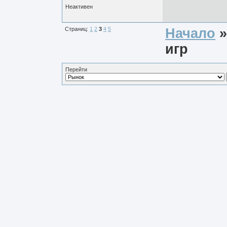
Неактивен
Страниц:
1
2
3
4
5
Начало
игр
Перейти