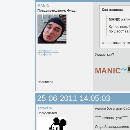
MANIC
Каа написал:
Предупреждение: Флуд
.
MANIC напи
Куплю новый
по 1 вост за
чо наркоман что
Отправить ЛС
Профиль
Угадал как?
MANIC
Неактивен
25-06-2011 14:05:03
software
меняю боты али-бабы
Пользователь
"""""поменял уже"""""
Отредактированно so