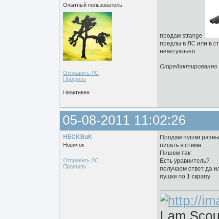
Опытный пользователь
продам strange
предлы в ЛС или в с
неактуально
Отредактированно Jo
Отправить ЛС
Профиль
Неактивен
05-08-2011 11:02:26
HECKBuK
Продам пушки разн
Новичок
писать в стиме
Пишем так:
Отправить ЛС
Есть уравнитель?
Профиль
получаем ответ да и
пушки по 1 скрапу
I am Scou