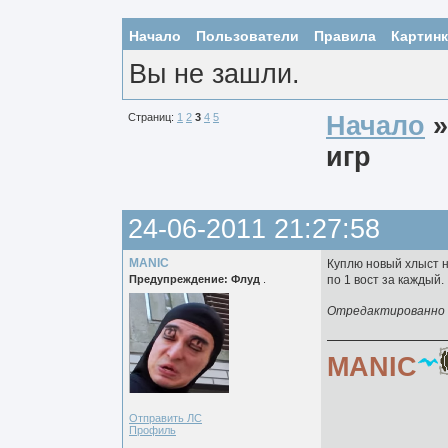
Начало
Пользователи
Правила
Картин
Вы не зашли.
Страниц:
1
2
3
4
5
Начало
игр
24-06-2011 21:27:58
MANIC
Куплю новый хлыст н
Предупреждение: Флуд
.
по 1 вост за каждый.
Отредактированно M
MANIC
Отправить ЛС
Профиль