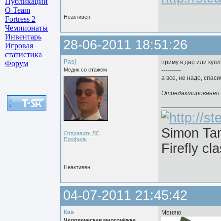
Публикации
О Team
Неактивен
Fortress 2
Чемпионаты
Инвентарь
28-06-2011 18:51:26
Игровая
статистика
Pasj
приму в дар или куп
Форум
Медик со стажем
----------
а все, не надо, спаси
Отредактированно Pa
Simon Ta
Отправить ЛС
Профиль
Firefly сl
Неактивен
04-07-2011 21:45:42
Каа
Меняю
Человеческая многочёжка