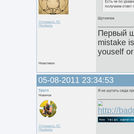
Есть че по урав
получаем ответ г
Шутничок
Отправить ЛС
Профиль
Первый ша
mistake i
youself or
Неактивен
05-08-2011 23:34:53
Spyro
Я не шутить сюда пр
Новичок
Отправить ЛС
Профиль