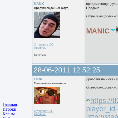
MANIC
продам Strange дубин
Предупреждение: Флуд
.
Продано.
Отредактированно M
MANIC
Отправить ЛС
Профиль
Неактивен
28-06-2011 12:52:25
FoRK
Дробовик на инжа - э
Опытный пользователь
Отредактированно F
Главная
Игроки
Отправить ЛС
Кланы
Профиль
http://st