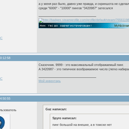
а у меня раз было, давно уже правда, и скриншота не сделал
среди "6000" - "10000" пингов "3420987" затесался
ЛС
0:12:58
Сказочник. 9999 - это максимальный отображаемый пинг.
А 3420987 - это типичное воображаемое число (легко набира
ЛС
Мой инвентарь
4:50:55
Gaz написал:
льзователь
Spyro написал:
пинг большой на внешке, а в томске нет