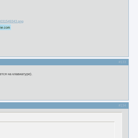
#133
ется на клавиатуре).
#134