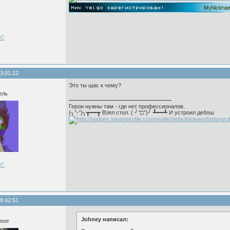
ЛС
3:01:12
Это ты щас к чему?
ель
Герои нужны там - где нет профессионалов.
(╮°-°)╮┳━━┳ Взял стол. ( ╯°□°)╯ ┻━━┻ И устроил дебош
ЛС
8:42:51
Johney написал:
nser