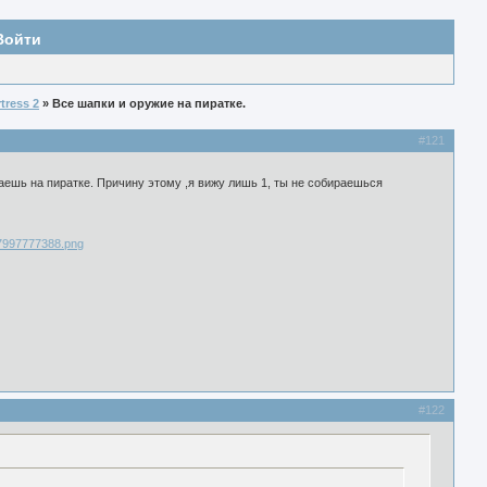
Войти
tress 2
» Все шапки и оружие на пиратке.
#121
раешь на пиратке. Причину этому ,я вижу лишь 1, ты не собираешься
#122