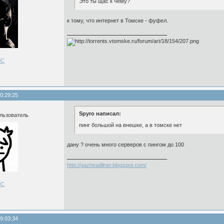
Это ты щас к чему?
к тому, что интернет в Томске - фуфел.
ЛС
0:29:25
Spyro написал:
льзователь
пинг большой на внешке, а в томске нет
дану ? очень много серверов с пингом до 100
http://gazheadliner.blogspot.com/
ЛС
9:03:34