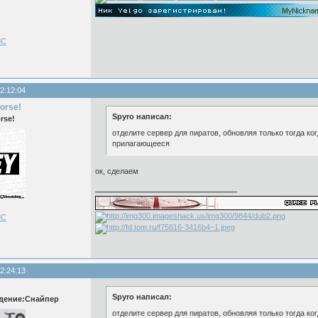
ЛС
2:12:04
orse!
Spyro написал:
rse!
отделите сервер для пиратов, обновляя только тогда ко
прилагающееся
ок, сделаем
ЛС
2:24:13
Spyro написал:
дение:Снайпер
отделите сервер для пиратов, обновляя только тогда ко