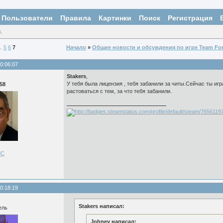
Пользователи
Правила
Картинки
Поиск
Регистрация
.
…
5
6
7
Начало
»
Общие новости и обсуждения по игре Team For
0:06:07
Stakers
,
У тебя была лицензия , тебя забанили за читы.Сейчас ты иг
58
растоваться с тем, за что тебя забанили.
ЛС
0:18:19
Stakers написал:
ель
Johney написал: