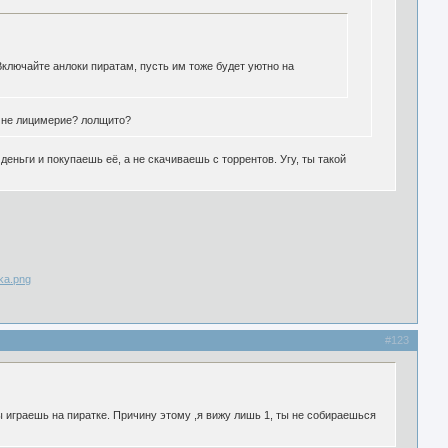
Включайте анлоки пиратам, пусть им тоже будет уютно на
 - не лицимерие? лолщито?
еньги и покупаешь её, а не скачиваешь с торрентов. Угу, ты такой
#123
ы играешь на пиратке. Причину этому ,я вижу лишь 1, ты не собираешься