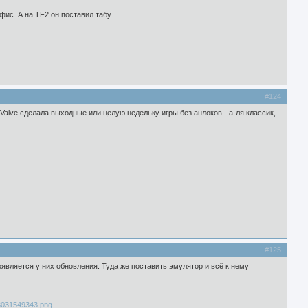
фис. А на TF2 он поставил табу.
#124
Valve сделала выходные или целую недельку игры без анлоков - а-ля классик,
#125
оявляется у них обновления. Туда же поставить эмулятор и всё к нему