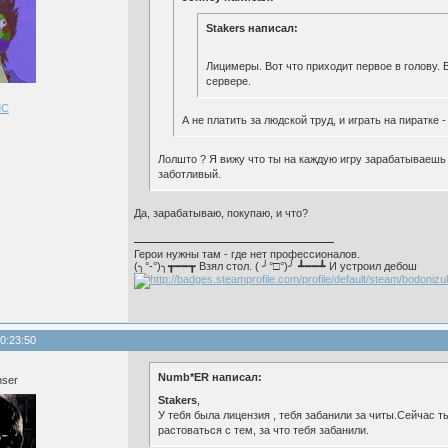
Stakers написал:
Лицимеры. Вот что приходит первое в голову. 
сервере.
ЛС
А не платить за людской труд, и играть на пиратке
Лолшто ? Я вижу что ты на каждую игру зарабатываешь д
заботливый.
Да, зарабатываю, покупаю, и что?
Герои нужны там - где нет профессионалов.
(╮°-°)╮┳━━┳ Взял стол. ( ╯°□°)╯ ┻━━┻ И устроил дебош
0:23:50
Numb*ER написал:
nser
Stakers
,
У тебя была лицензия , тебя забанили за читы.Сейчас т
растоваться с тем, за что тебя забанили.