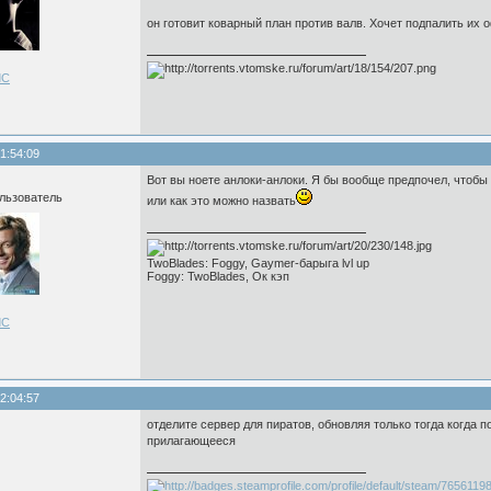
он готовит коварный план против валв. Хочет подпалить их о
ЛС
1:54:09
Вот вы ноете анлоки-анлоки. Я бы вообще предпочел, чтобы 
льзователь
или как это можно назвать
TwoBlades: Foggy, Gaymer-барыга lvl up
Foggy: TwoBlades, Ок кэп
ЛС
2:04:57
отделите сервер для пиратов, обновляя только тогда когда п
прилагающееся