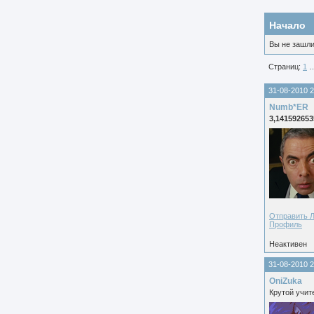
Начало
Вы не зашли
Страниц:
1
31-08-2010 2
Numb*ER
3,141592653
Отправить 
Профиль
Неактивен
31-08-2010 2
OniZuka
Крутой учит