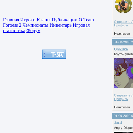
Главная
Игроки
Кланы
Публикации
О Team
Отправить 
Fortress 2
Чемпионаты
Инвентарь
Игровая
Профиль
статистика
Форум
Неактивен
31-08-2010 2
OniZuka
Крутой учит
Отправить 
Профиль
Неактивен
01-09-2010 0
.ka-4
Angry Dispe