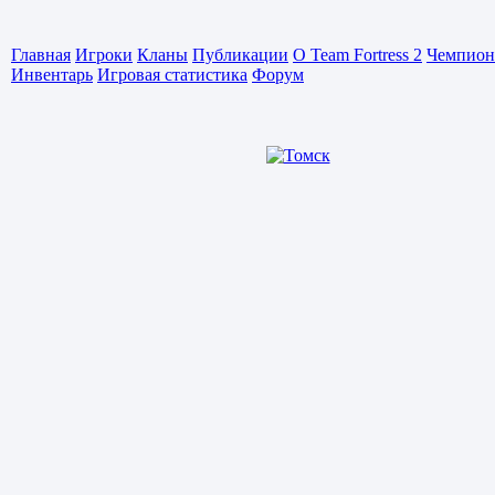
Главная
Игроки
Кланы
Публикации
О Team Fortress 2
Чемпион
Инвентарь
Игровая статистика
Форум