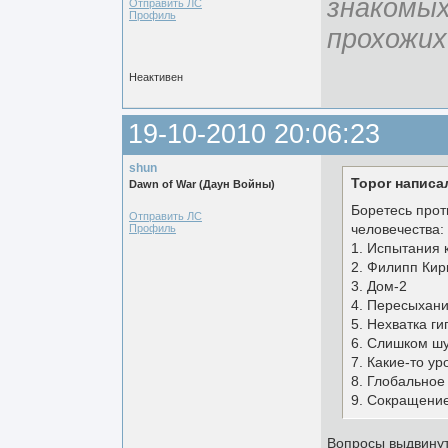
знакомых
Отправить ЛС
Профиль
прохожих
Неактивен
19-10-2010 20:06:23
shun
Topor написа
Dawn of War (Даун Войны)
Боретесь прот
Отправить ЛС
человечества:
Профиль
1. Испытания 
2. Филипп Кир
3. Дом-2
4. Пересыхани
5. Нехватка г
6. Слишком ш
7. Какие-то у
8. Глобально
9. Сокращение
Вопросы выдвинут