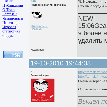
Кланы
Каа
"5. Нехватка гиг
Публикации
Человеческая многочёжка
Это мы обсудим к
О Team
Fortress 2
NEW!
Чемпионаты
Инвентарь
15:06Gea
Отправить ЛС
Игровая
Профиль
статистика
я более 
Форум
удалить м
Неактивен
19-10-2010 19:44:38
arh
http://tomsk.fm/wa
Главный нупь
http://tomsk.fm/wa
Очень интересная
Отредактированно
Вышел по