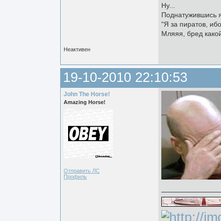
Ну...
Поднатужившись я
"Я за пиратов, ибо
Мляяя, бред какой
Неактивен
19-10-2010 22:10:53
John The Horse!
Amazing Horse!
Отправить ЛС
Профиль