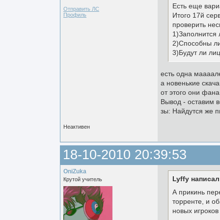
Есть еще вари
Отправить ЛС
Итого 17й сер
Профиль
проверить нес
1)Заполнится 
2)Способны ли
3)Будут ли ли
есть одна маааал
а новенькие скача
от этого они фана
Вывод - оставим в
зы: Найдутся же 
Неактивен
18-10-2010 20:39:53
OniZuka
Lyffy написал
Крутой учитель
А прикинь пере
торренте, и об
новых игроков