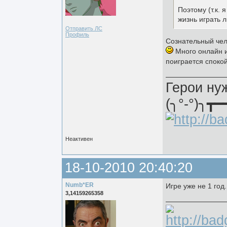
Поэтому (т.к.
жизнь играть л
Отправить ЛС
Профиль
Сознательный чел
Много онлайн и
поиграется споко
Герои ну
(╮°-°)╮┳━
Неактивен
18-10-2010 20:40:20
Numb*ER
Игре уже не 1 год
3,14159265358