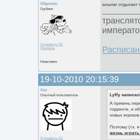
Ofigenski
аншлаг отдыхает п
Грубиен
транслят
императо
Отправить ЛС
Расписан
Профиль
Неактивен
19-10-2010 20:15:39
Gaz
Lyffy написал
Опытный пользователь
А прикинь пере
торренте, и об
новых игроков
Поэтому (т.к. 
жизнь играть
Отправить ЛС