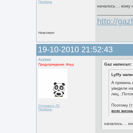
Профиль
началось ... кому
http://ga
Неактивен
19-10-2010 21:52:43
Azzinot
Gaz написал:
Предупреждение: Флуд
Lyffy напи
А прикинь 
увидели на
лиц...Пото
Поэтому (т
Отправить ЛС
Профиль
всю жизнь
началось ... к