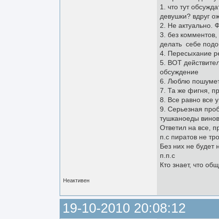
1. что тут обсужд
девушки? вдруг ож
2. Не актуально. 
3. без комментов
делать себе под
4. Пересыхание р
5. ВОТ действите
обсуждение
6. Люблю пошумет
7. Та же фигня, пр
8. Все равно все у
9. Серьезная проб
тушканоеды вино
Ответил на все, 
п.с пиратов не тр
Без них не будет 
п.п.с
Кто знает, что об
Неактивен
19-10-2010 20:08:12