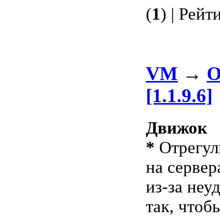
(
1
) | Рейт
VM
→
О
[1.1.9.6]
Движок
*
Отрегул
на сервер
из-за неу
так, чтоб