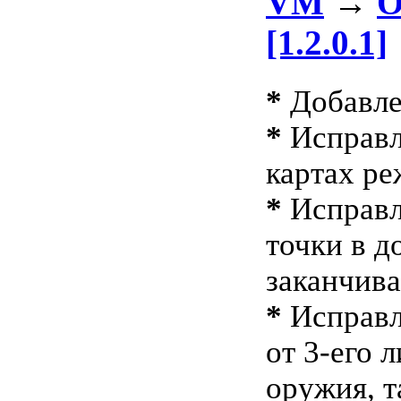
VM
→
О
[1.2.0.1]
*
Добавлен
*
Исправл
картах ре
*
Исправле
точки в д
заканчива
*
Исправл
от 3-его 
оружия, 