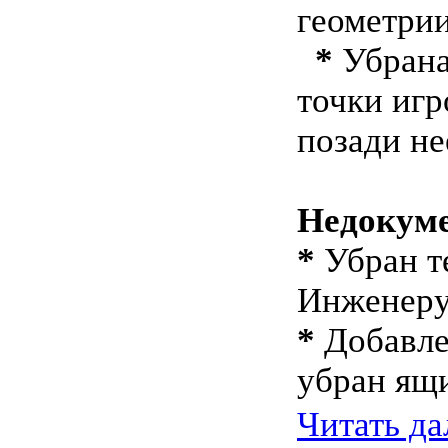
геометри
*
Убрана
точки игр
позади не
Недокум
*
Убран те
Инженеру
*
Добавле
убран ящ
Читать д