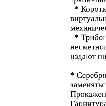
*
Коротк
виртуальн
механиче
*
Трибон
несметног
издают п
*
Серебря
заменятьс
Прокажен
Гарнитур