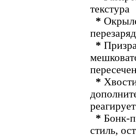
текстура
*
Окрыле
перезаряд
*
Призра
мешковат
пересече
*
Хвости
дополните
реагирует
*
Бонк-п
стиль, о