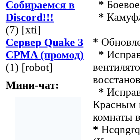
*
Боевое
Собираемся в
*
Камуфл
Discord!!!
(7) [xti]
*
Обновлен
Сервер Quake 3
*
Исправ
CPMA (промод)
вентилят
(1) [robot]
восстано
Мини-чат:
*
Исправ
Красным 
комнаты в
*
Hcqngrq