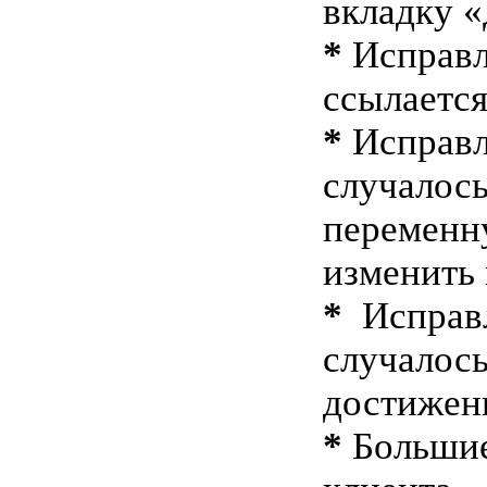
вкладку 
*
Исправле
ссылается
*
Исправл
случалось
переменн
изменить 
*
Исправл
случалос
достижени
*
Большие