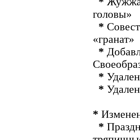
*
Жужжал
головы»
*
Совест
«гранат»
*
Добавл
Своеобра
*
Удален
*
Удален
*
Изменен
*
Праздн
тряпичны