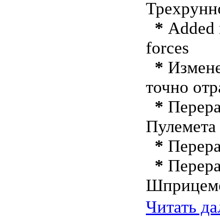
Трехрунн
*
Added m
forces
*
Измене
точно отр
*
Перера
Пулемета
*
Перера
*
Перера
Шприцем
Читать д