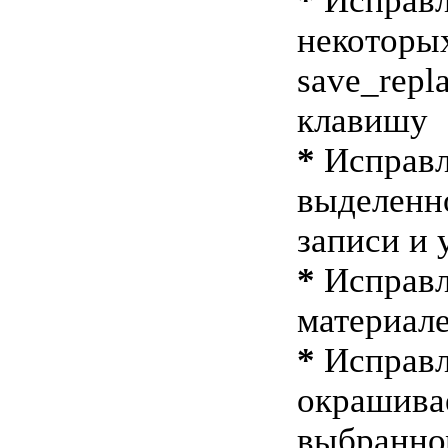
*
Исправл
некоторых
save_repl
клавишу
*
Исправл
выделенн
записи и 
*
Исправл
материале
*
Исправл
окрашива
выбранно