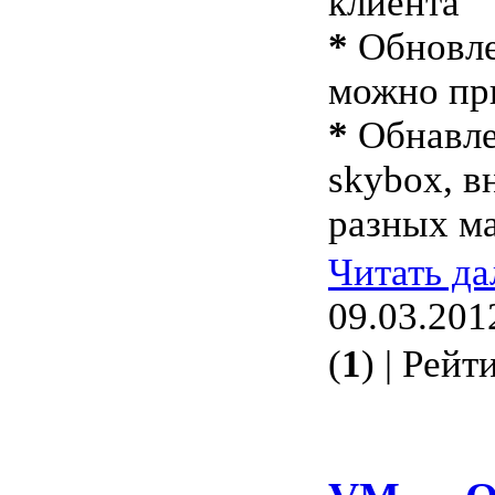
клиента
*
Обновле
можно пр
*
Обнавлен
skybox, 
разных м
Читать д
09.03.201
(
1
) | Рейт