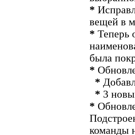
*
Исправл
вещей в м
*
Теперь 
наименов
была пок
*
Обновле
*
Добавл
*
3 новы
*
Обновле
Подстрое
команды н