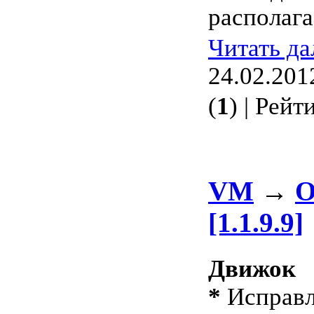
располага
Читать д
24.02.201
(
1
) | Рейт
VM
→
О
[1.1.9.9]
Движок
*
Исправл