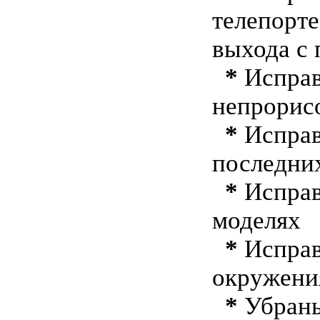
телепорт
выхода с 
*
Исправ
непрорис
*
Исправ
последни
*
Исправ
моделях
*
Исправ
окружени
*
Убраны