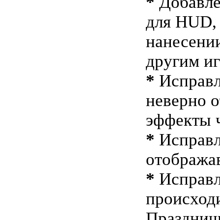
*
Добавле
для HUD,
нанесени
другим и
*
Исправл
неверно 
эффекты 
*
Исправл
отобража
*
Исправл
происходи
Празднич