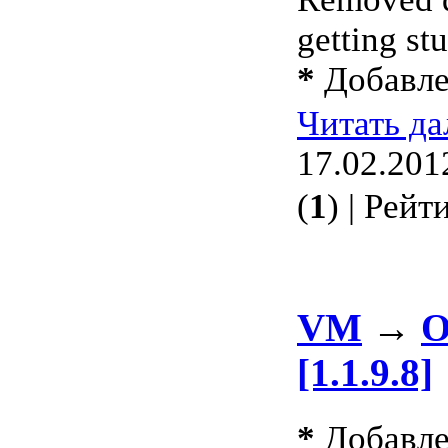
getting st
*
Добавле
Читать д
17.02.201
(
1
) | Рейт
VM
→
О
[1.1.9.8]
*
Добавлен