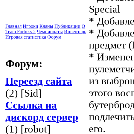
Special
*
Добавле
Главная
Игроки
Кланы
Публикации
О
*
Добавле
Team Fortress 2
Чемпионаты
Инвентарь
Игровая статистика
Форум
предмет (
*
Изменен 
Форум:
пулеметчи
из выбро
Переезд сайта
этого вос
(2) [Sid]
бутербро
Ссылка на
подлечит
дискорд сервер
его.
(1) [robot]