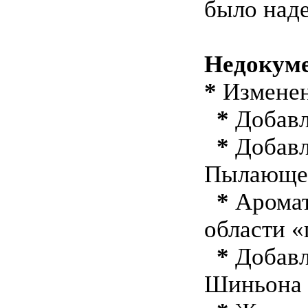
было наде
Недокум
*
Изменен
*
Добавл
*
Добавле
Пылающе
*
Аромат
области «
*
Добавл
Шиньона 