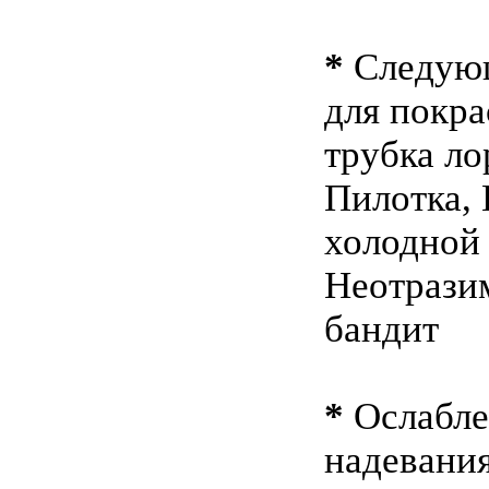
*
Следующ
для покр
трубка ло
Пилотка, 
холодной 
Неотрази
бандит
*
Ослабле
надевани