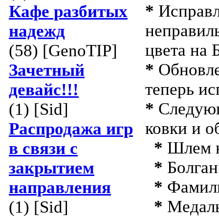
*
Исправл
Кафе разбитых
неправил
надежд
цвета на 
(58) [GenoTIP]
*
Обновле
Зачетный
теперь ис
девайс!!!
*
Следующ
(1) [Sid]
ковки и о
Распродажа игр
*
Шлем 
в связи с
*
Болган
закрытием
*
Фамиль
направления
*
Медаль
(1) [Sid]