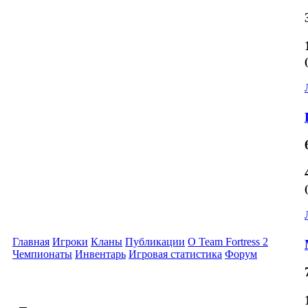
Главная
Игроки
Кланы
Публикации
О Team Fortress 2
Чемпионаты
Инвентарь
Игровая статистика
Форум