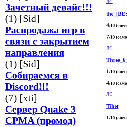
ЛС
Зачетный девайс!!!
the_[BE
(1) [Sid]
4
/10 (оцен
Распродажа игр в
7
/10 (сам
связи с закрытием
ЛС
направления
Three_6
(1) [Sid]
1
/10 (оцен
Собираемся в
4
/10 (сам
Discord!!!
ЛС
(7) [xti]
Tibet
Сервер Quake 3
1
CPMA (промод)
/10 (оцен