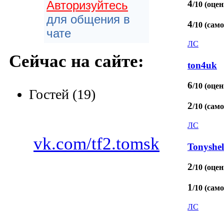
Авторизуйтесь
4
/10 (оцен
для общения в
4
/10 (сам
чате
ЛС
Сейчас на сайте:
ton4uk
6
/10 (оцен
Гостей (19)
2
/10 (сам
ЛС
vk.com/tf2.tomsk
Tonyshe
2
/10 (оцен
1
/10 (сам
ЛС