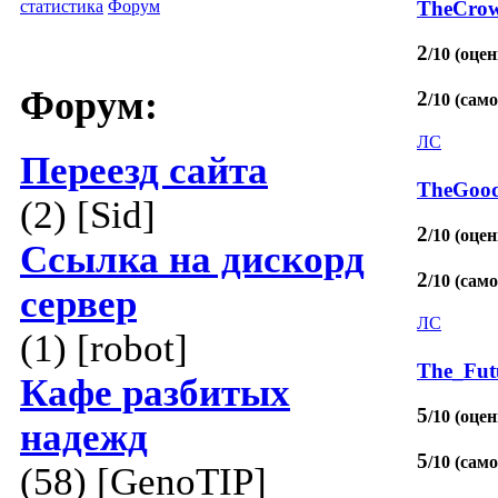
TheCro
статистика
Форум
2
/10 (оцен
Форум:
2
/10 (сам
ЛС
Переезд сайта
TheGoo
(2) [Sid]
2
/10 (оцен
Ссылка на дискорд
2
/10 (сам
сервер
ЛС
(1) [robot]
The_Futu
Кафе разбитых
5
/10 (оцен
надежд
5
/10 (сам
(58) [GenoTIP]