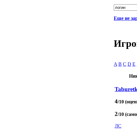
Еще не за
Игро
A
B
C
D
E
Ник
Taburet
4
/10 (оцен
2
/10 (сам
ЛС