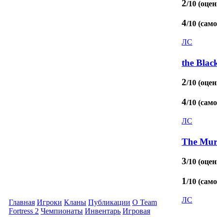
2
/10 (оцен
4
/10 (сам
ЛС
the Blac
2
/10 (оцен
4
/10 (сам
ЛС
The Mur
3
/10 (оцен
1
/10 (сам
ЛС
Главная
Игроки
Кланы
Публикации
О Team
Fortress 2
Чемпионаты
Инвентарь
Игровая