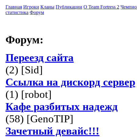
Главная
Игроки
Кланы
Публикации
О Team Fortress 2
Чемпио
статистика
Форум
Форум:
Переезд сайта
(2) [Sid]
Ссылка на дискорд сервер
(1) [robot]
Кафе разбитых надежд
(58) [GenoTIP]
Зачетный девайс!!!