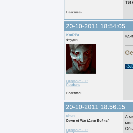
та
Неактивен
20-10-2011 18:54:05
KotRPa
уди
Флудер
Ge
Отправить ЛС
Профиль
Неактивен
20-10-2011 18:56:15
shun
А м
Dawn of War (Даун Войны)
мос
Обы
Отправить ЛС