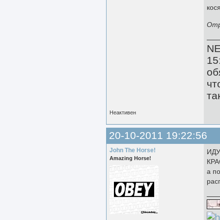
кос
Отр
N
15
об
чт
та
Неактивен
20-10-2011 19:22:56
John The Horse!
ИДУ
Amazing Horse!
КРА
а п
рас