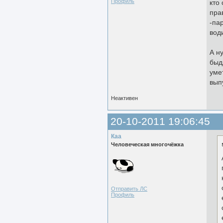
Профиль
кто 
пра
-па
вод
А н
быд
уме
вып
Неактивен
20-10-2011 19:06:45
Каа
Человеческая многочёжка
Отправить ЛС
Профиль