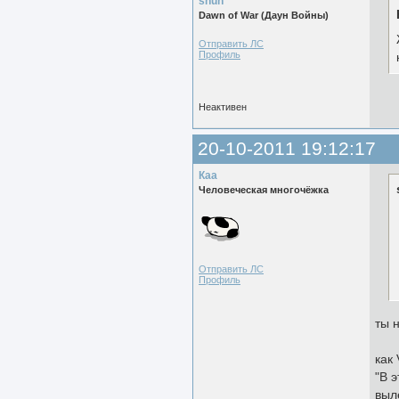
shun
Dawn of War (Даун Войны)
Отправить ЛС
Профиль
Неактивен
20-10-2011 19:12:17
Каа
Человеческая многочёжка
Отправить ЛС
Профиль
ты 
как
"В 
выл