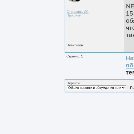
N
Отправить ЛС
15
Профиль
об
чт
та
Неактивен
Страниц:
1
На
об
те
Перейти