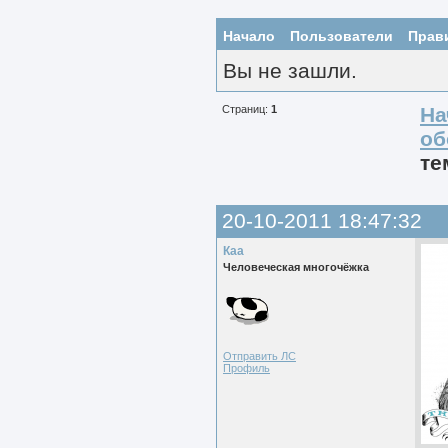
Начало
Пользователи
Прав
Вы не зашли.
Страниц:
1
На
об
те
20-10-2011 18:47:32
Каа
Человеческая многочёжка
Отправить ЛС
Профиль