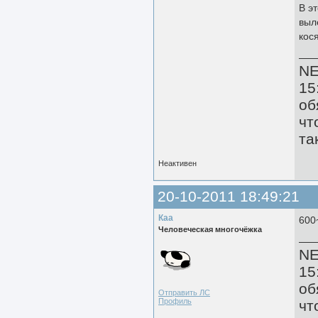
В э
выл
кос
N
15
об
чт
та
Неактивен
20-10-2011 18:49:21
Каа
600
Человеческая многочёжка
N
15
об
Отправить ЛС
Профиль
чт