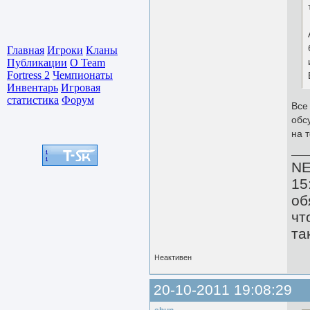
Главная
Игроки
Кланы
Публикации
О Team
Fortress 2
Чемпионаты
Инвентарь
Игровая
статистика
Форум
Все
обс
на 
N
15
об
чт
та
Неактивен
20-10-2011 19:08:29