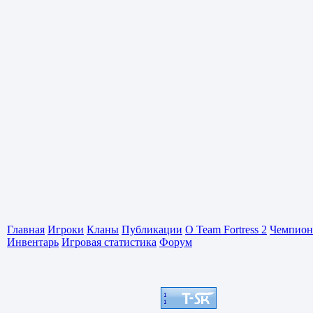
Главная
Игроки
Кланы
Публикации
О Team Fortress 2
Чемпион
Инвентарь
Игровая статистика
Форум