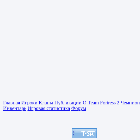
Главная
Игроки
Кланы
Публикации
О Team Fortress 2
Чемпион
Инвентарь
Игровая статистика
Форум