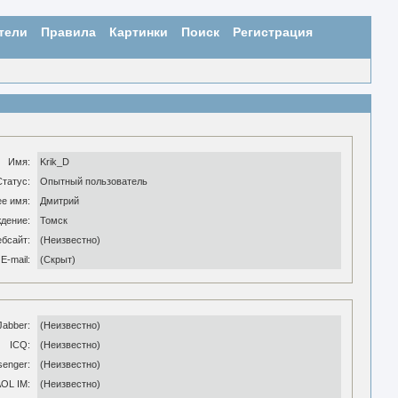
тели
Правила
Картинки
Поиск
Регистрация
Имя:
Krik_D
Статус:
Опытный пользователь
е имя:
Дмитрий
дение:
Томск
ебсайт:
(Неизвестно)
E-mail:
(Скрыт)
Jabber:
(Неизвестно)
ICQ:
(Неизвестно)
enger:
(Неизвестно)
OL IM:
(Неизвестно)