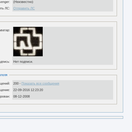
senger:
(Неизвестно)
ть ЛС:
Отправить ЛС
Аватар:
дпись:
Нет подписи.
ателя
щений:
200 -
Показать все сообщения
щение:
22-09-2016 12:23:20
рован:
08-12-2008