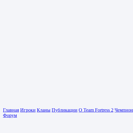
Главная
Игроки
Кланы
Публикации
О Team Fortress 2
Чемпион
Форум