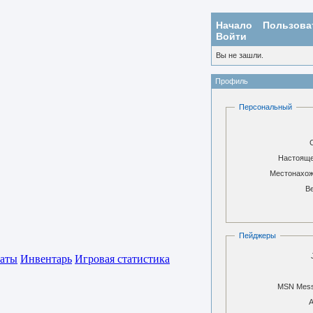
Начало
Пользова
Войти
Вы не зашли.
Профиль
Персональный
Настояще
Местонахож
В
Пейджеры
аты
Инвентарь
Игровая статистика
MSN Mess
A