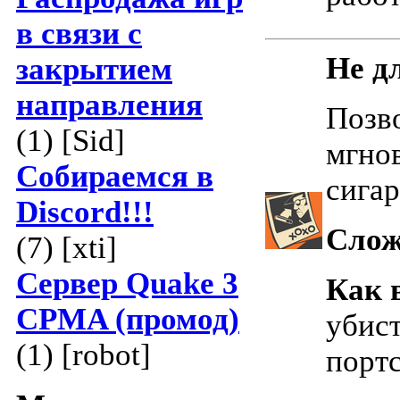
в связи с
Не д
закрытием
направления
Позво
(1) [Sid]
мгнов
Собираемся в
сигар
Discord!!!
Слож
(7) [xti]
Сервер Quake 3
Как 
CPMA (промод)
убист
(1) [robot]
порт