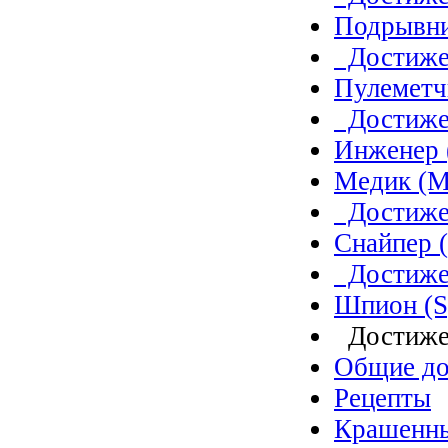
Подрывн
Достиже
Пулеметч
Достиже
Инженер 
Медик (M
Достиже
Снайпер (
Достиже
Шпион (S
Достиже
Общие до
Рецепты
Крашенн