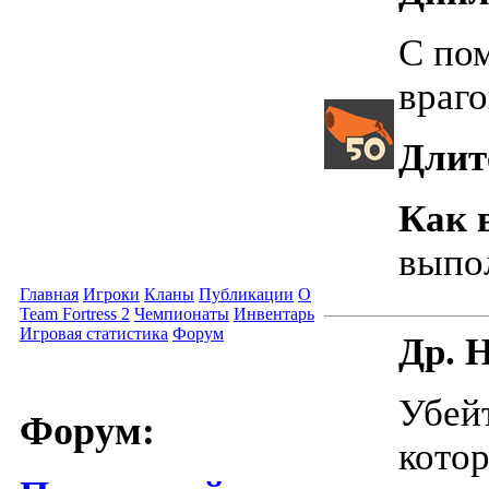
С по
враго
Длит
Как 
выпо
Главная
Игроки
Кланы
Публикации
О
Team Fortress 2
Чемпионаты
Инвентарь
Игровая статистика
Форум
Др. 
Убейт
Форум:
котор