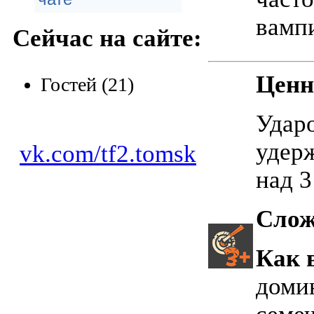
вамп
Сейчас на сайте:
Ценн
Гостей (21)
Ударо
удер
vk.com/tf2.tomsk
над 
Слож
Как 
домин