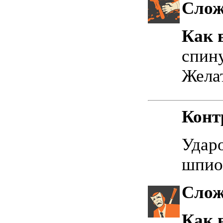
Слож
Как 
спин
Желат
Конт
Ударо
шпио
Слож
Как 