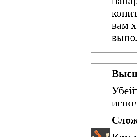
напа
копит
вам х
выпо
Высш
Убей
испо
Слож