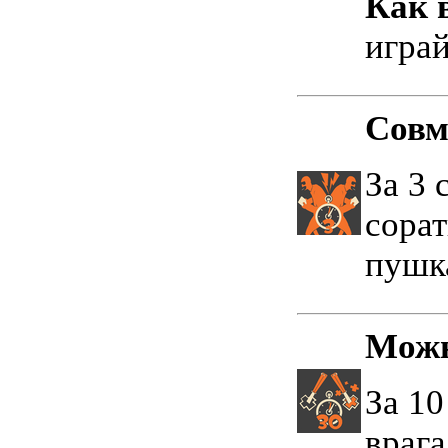
Как 
играй
Совм
За 3 
сора
пушк
Можн
За 10
врага