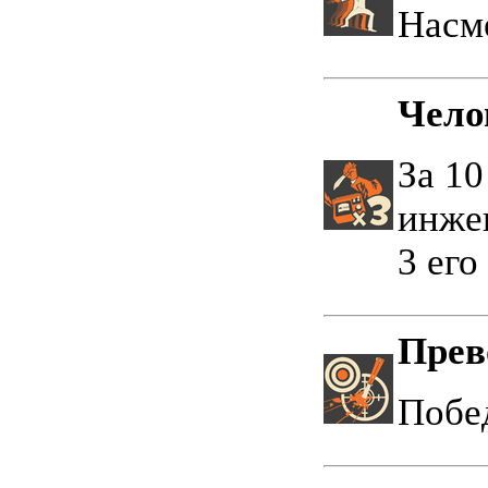
Насме
Чело
За 10
инжен
3 его
Прев
Побед