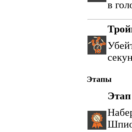
в гол
Трой
Убейт
секун
Этапы
Этап
Набе
Шпио