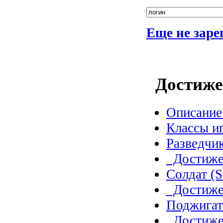
Еще не зар
Достиже
Описание 
Классы и
Разведчик
Достижен
Солдат (S
Достиже
Поджигате
Достиже