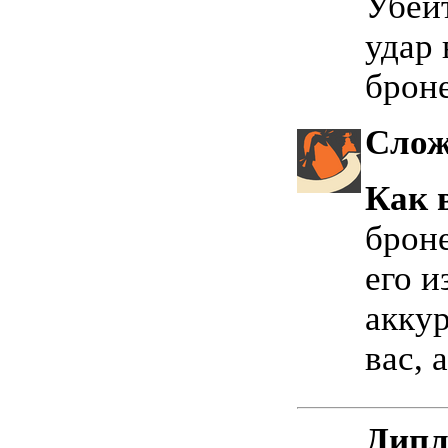
Убейт
удар 
брон
Слож
Как 
брон
его и
аккур
вас, 
Дипл