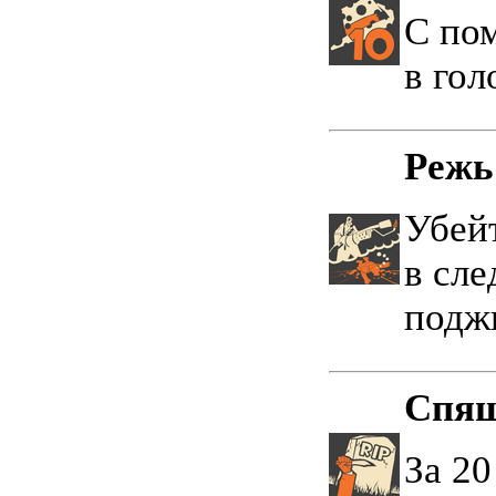
С по
в гол
Режь
Убейт
в сл
поджи
Спящ
За 20