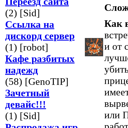
Переезд сайта
Слож
(2) [Sid]
Как 
Ссылка на
встр
дискорд сервер
и от
(1) [robot]
лучше
Кафе разбитых
убить
надежд
приц
(58) [GenoTIP]
имеет
Зачетный
вырве
девайс!!!
или П
(1) [Sid]
работ
Распродажа игр