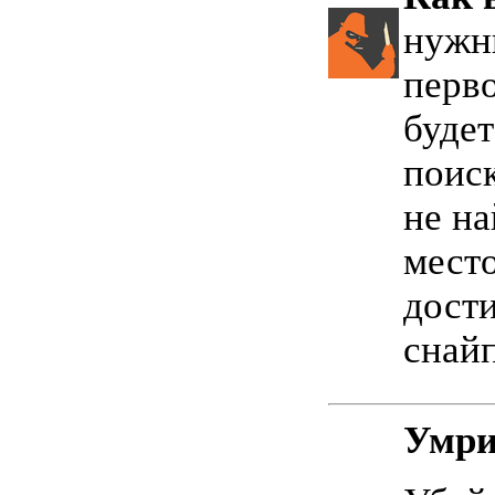
нужн
перво
будет
поиск
не на
мест
дост
снай
Умри