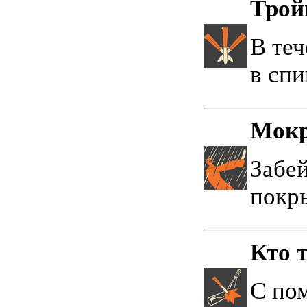
Трой
В теч
в спи
Мокр
Забей
покр
Кто 
С по