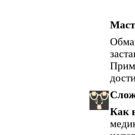
Маст
Обма
заста
Прим
дост
Слож
Как 
меди