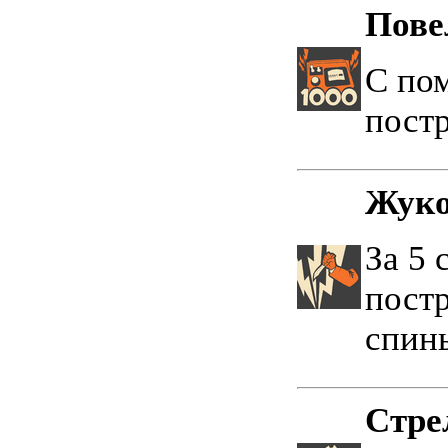
Пове
С по
пост
Жуко
За 5 
постр
спины
Стре