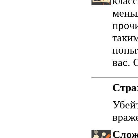
класс
мень
прочи
таким
попыт
вас. 
Стра
Убейт
враж
Слож