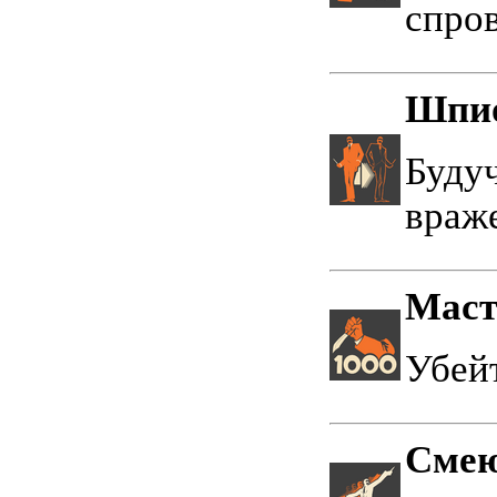
спро
Шпио
Буду
враж
Маст
Убейт
Смею