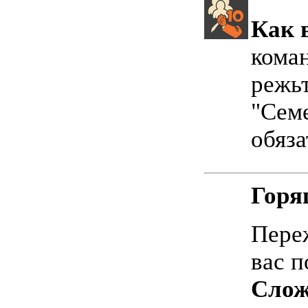
Как 
коман
режьт
"Сем
обяз
Горя
Переж
вас п
Слож