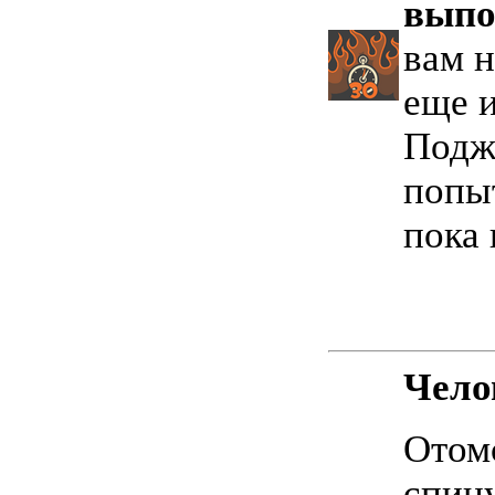
выпо
вам 
еще и
Поджи
попыт
пока 
Чело
Отомс
спину