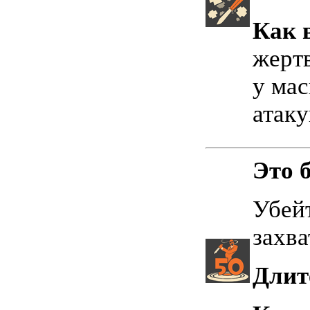
Как 
жертв
у мас
атаку
Это 
Убейт
захв
Длит