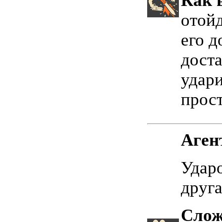
Как 
отойд
его д
доста
удар
прост
Аген
Ударо
друга
Слож