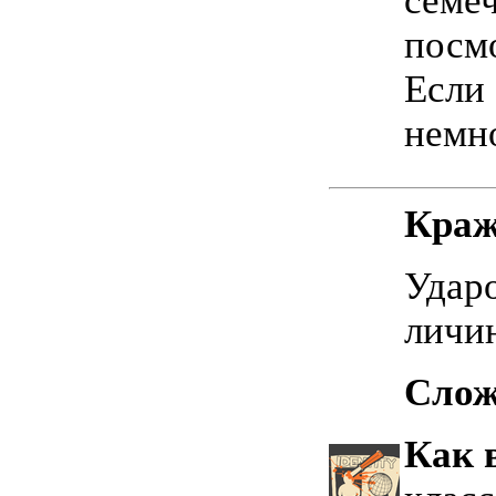
семеч
посмо
Если 
немн
Краж
Ударо
личин
Слож
Как 