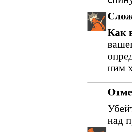
Слож
Как 
вашег
опред
ним х
Отме
Убей
над 