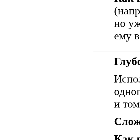
(нап
но уж
ему в
Глуб
Испо
одног
и том
Слож
Как 