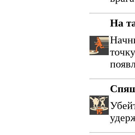
На т
Начн
точку
появл
Спящ
Убейт
удер