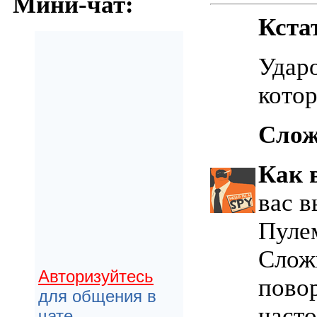
Мини-чат:
Кста
Ударо
котор
Слож
Как 
вас в
Пулем
Сложн
Авторизуйтесь
повор
для общения в
част
чате