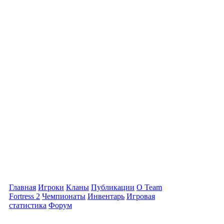
Главная
Игроки
Кланы
Публикации
О Team
Fortress 2
Чемпионаты
Инвентарь
Игровая
статистика
Форум